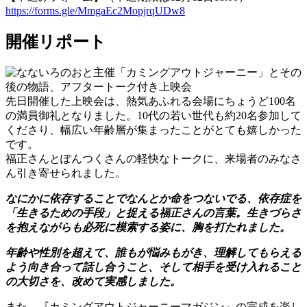
https://forms.gle/MmgaEc2Mopjr
qUDw8
開催リポート
先日開催した上映会は、熱気あふれる会場にちょうど100名
の満員御礼となりました。10代の若い世代も約20名参加して
くださり、幅広い年齢層が集まったことがとても嬉しかった
です。
福正さんとぽんつくさんの軽快なトークに、来場者のみなさ
ん引き寄せられました。
なにかに依存することでなんとか命をつないでる、依存症を
「生きるための手段」と捉える福正さんの言葉。生きづらさ
を抱えながらも必死に模索する姿に、胸を打たれました。
年齢や性別を超えて、誰もが悩みもがき、理解してもらえる
よう向き合って話し合うこと、そして相手を受け入れること
の大切さを、改めて実感しました。
また、『カミングアウトジャーニーマガジン』の完成を楽し