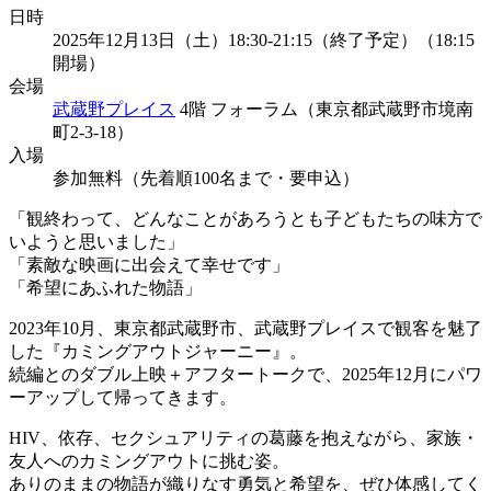
日時
2025年12月13日（土）18:30-21:15（終了予定）（18:15
開場）
会場
武蔵野プレイス
4階 フォーラム（東京都武蔵野市境南
町2-3-18）
入場
参加無料（先着順100名まで・要申込）
「観終わって、どんなことがあろうとも子どもたちの味方で
いようと
思いました」
「素敵な映画に出会えて幸せです」
「希望にあふれた物語」
2023年10月、東京都武蔵野市、武蔵野プレイスで観客を魅了
した『カミングアウトジャーニー』。
続編とのダブル上映＋アフタートークで、2025年12月にパワ
ーアップして帰ってきます。
HIV、依存、セクシュアリティの葛藤を抱えながら、家族・
友人
へのカミングアウトに挑む姿。
ありのままの物語が織りなす勇気と希望を、ぜひ体感してく