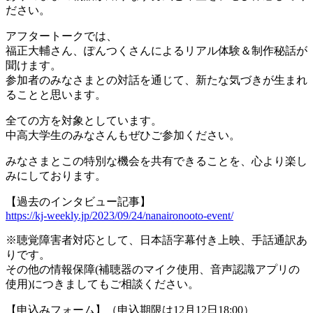
ださい
。
アフタートークでは、
福正大輔さん、ぽんつくさんによるリアル体験＆制作秘話が
聞けま
す。
参加者のみなさまとの対話を通じて、新たな気づきが生まれ
ること
と思います。
全ての方を対象としています。
中高大学生のみなさんもぜひご参加ください。
みなさまとこの特別な機会を共有できることを、心より楽し
みにし
ております。
【過去のインタビュー記事】
https://kj-weekly.jp/2023/09/2
4/nanaironooto-event/
※聴覚障害者対応として、日本語字幕付き上映、手話通訳あ
りです
。
その他の情報保障(補聴器のマイク使用、音声認識アプリの
使用)
につきましてもご相談ください。
【申込みフォーム】（申込期限は12月12日18:00）