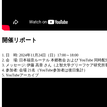
開催リポート
1. 日 時: 2024年11月24日（日）17:00～18:00
2. 会 場: 日本福音ルーテル 本郷教会 および YouTube 同時配
3. メッセージ: 伊藤 高章 さん（上智大学グリーフケア研究
4. 参加者: 会場 21名（YouTube参加者は後日集計）
5. YouTubeアーカイブ