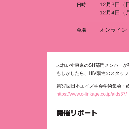
12月3日（日）
日時
12月4日（月）
オンライン
会場
ぷれいす東京のSH部門メンバーが
もしかしたら、HIV陽性のスタッ
第37回日本エイズ学会学術集会・
https://www.c-linkage.co.jp/aids37/
開催リポート